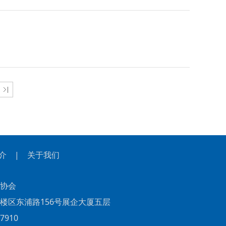
介
|
关于我们
协会
东浦路156号展企大厦五层
910