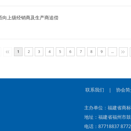
否向上级经销商及生产商追偿
1
2
3
4
5
6
7
8
9
...
联系我们
|
协会简
主办单位：福建省商标
地址：福建省福州市鼓楼区
电话：87718837 87727