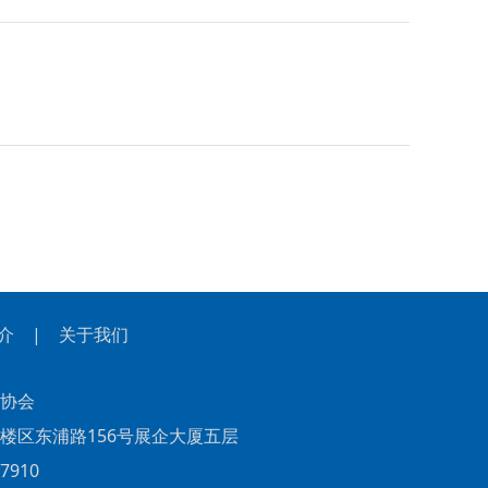
介
|
关于我们
协会
东浦路156号展企大厦五层
910